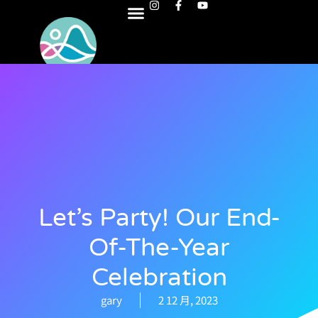
Let’s Party! Our End-
Of-The-Year
Celebration
gary
2 12 月, 2023