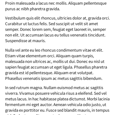
Proin malesuada a lacus nec mollis. Aliquam pellentesque
purus ac nibh pharetra gravida.
Vestibulum quis elit rhoncus, ultricies dolor at, gravida orci.
Curabitur ut luctus felis. Sed suscipit ut velit sit amet
semper. Donec lorem sem, feugiat eget laoreet in, semper
non elit. Ut accumsan lacus eu tellus venenatis tincidunt.
Suspendisse at mauris.
Nulla vel ante eu leo rhoncus condimentum vitae et elit.
Etiam vitae elementum orci. Aliquam quam turpis,
malesuada non ultrices ac, mollis ut dui. Donec eu nisl ut
sapien feugiat accumsan ut eget ligula. Phasellus pharetra
gravida est id pellentesque. Aliquam erat volutpat.
Phasellus venenatis ipsum ac metus sagittis bibendum.
In sed rutrum magna. Nullam euismod metus ac sagittis
viverra. Vivamus posuere vehicula risus a eleifend. Sed vel
metus lacus. In hac habitasse platea dictumst. Morbi lacinia
fermentum mi eget auctor. Aenean vehicula odio justo, ut
gravida ex porttitor eu. Fusce sed blandit mauris, in tempus