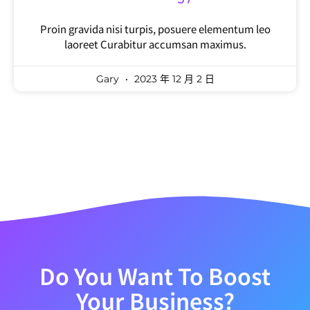
Proin gravida nisi turpis, posuere elementum leo
laoreet Curabitur accumsan maximus.
Gary
2023 年 12 月 2 日
Do You Want To Boost
Your Business?