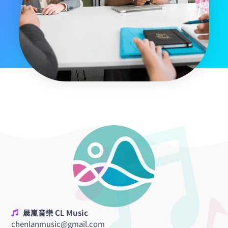
晨嵐音樂 CL Music
chenlanmusic@gmail.com